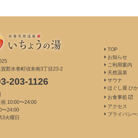
TOP
お知らせ
025
ご利用案内
賀郡水巻町頃末南3丁目23-2
天然温泉
93-203-1126
サウナ
ほぐし屋 ひ
間
launch
お食事処
 10:00〜24:00
アクセス
0〜24:00
プライバシー
第3火曜日