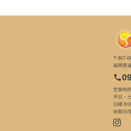
〒807-0
福岡県遠
0
call
営業時
平日・土祝
日曜 8:0
休館日/