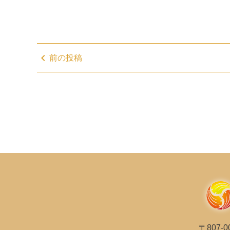
chevron_left
前の投稿
〒807-0