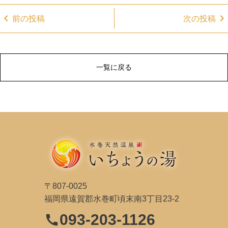
chevron_left
chevron_right
前の投稿
次の投稿
一覧に戻る
〒807-0025
福岡県遠賀郡水巻町頃末南3丁目23-2
093-203-1126
call